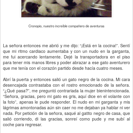
Cronopio, nuestro increíble compañero de aventuras
La señora entonces me abrió y me dijo: “¡Está en la cocina!”. Sentí
que mi ritmo cardiaco aumentaba y con un nudo en la garganta,
me fui acercando lentamente. Dejé la transportadora en el piso
para tener mis manos libres y poder abrazar a ese gato aventurero
que me tenía con el corazón partido desde hacía cuatro meses.
Abrí la puerta y entonces salió un gato negro de la cocina. Mi cara
desencajada contrastaba con el rostro emocionado de la señora.
“¿Qué pasa?”, me preguntó contrariada la mujer bienintencionada.
“Señora, gracias, pero mi gato es gris, aquí dice en el volante con
la foto”, apenas le pude responder. El nudo en mi garganta y mis
lágrimas amontonadas aún sin caer no me dejaban ya hablar ni ver
nada. Por petición de la señora, saqué al gatito negro de casa, que
salió corriendo, di las gracias, sonreí como pude y me subí al
coche para regresar.