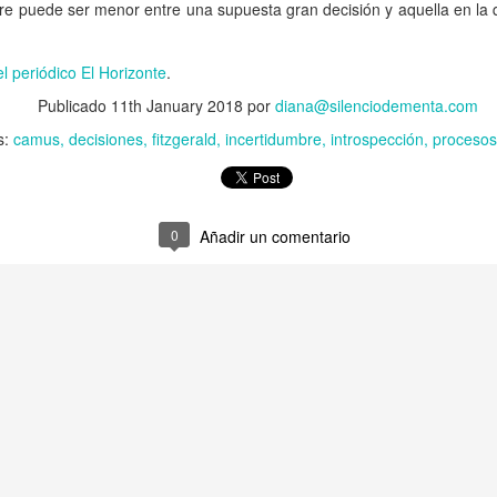
re puede ser menor entre una supuesta gran decisión y aquella en la 
Foto por Luis Garza en su @studio6x6
Publicado
13th July 2023
por
diana@silenciodementa.com
el periódico El Horizonte
.
Etiquetas:
psicología gestalt
Publicado
11th January 2018
por
diana@silenciodementa.com
s:
camus
decisiones
fitzgerald
incertidumbre
introspección
procesos
0
Añadir un comentario
0
Añadir un comentario
24 y 42