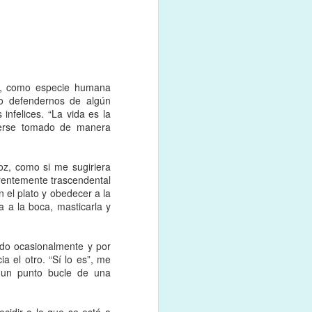
ños, como especie humana
o defendernos de algún
ta ceremonia, plantas y
infelices. “La vida es la
vó hacia el otro extremo,
berse tomado de manera
serio?, ¿que no lo tenía
oz, como si me sugiriera
ridades, resentimiento,
arentemente trascendental
arme todo lo contrario.
 el plato y obedecer a la
a y flamante capacidad
a a la boca, masticarla y
gresivas, que aprendí a
ndo ocasionalmente y por
n grupo bien amoroso de
a el otro. “Sí lo es”, me
e suele venir desde mis
 un punto bucle de una
entir y esta locura por