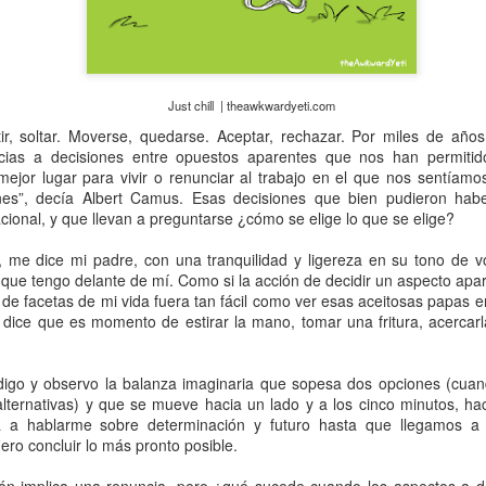
Foto por Luis Garza @studio6x6
Just chill | theawkwardyeti.com
stir, soltar. Moverse, quedarse. Aceptar, rechazar. Por miles de a
ias a decisiones entre opuestos aparentes que nos han permitid
pacidad destructora, entra más luz. Hace como cinco años, entre tan
mejor lugar para vivir o renunciar al trabajo en el que nos sentíamos 
toqué una parte bien iluminada de mi ser, así que cuando la vida me lle
nes”, decía Albert Camus. Esas decisiones que bien pudieron ha
resistí a estar ahí con todo lo que pude. ¿Víctima de nuevo?, ¿es en 
racional, y que llevan a preguntarse ¿cómo se elige lo que se elige?
a desde mi total desconocimiento del penduleo de la mente humana.
 me dice mi padre, con una tranquilidad y ligereza en su tono de v
guía tratando de esconder bajo la alfombra ficticia celos, insegu
s que tengo delante de mí. Como si la acción de decidir un aspecto ap
pensaba que ya no “vibraba” conmigo, pero que llegaba a mí para mostr
de facetas de mi vida fuera tan fácil como ver esas aceitosas papas en
ospección y movimiento gestalt, hace unos meses se asomó una nuev
 dice que es momento de estirar la mano, tomar una fritura, acercarl
ía dejado salir, pero que logró fugarse mediante actitudes pasivo a
más quería.
, digo y observo la balanza imaginaria que sopesa dos opciones (cua
apia grupal e individual, maestros increíbles y la contención de u
lternativas) y que se mueve hacia un lado y a los cinco minutos, haci
e empezado a ver de frente y sin reparo una fuerza destructora qu
 a hablarme sobre determinación y futuro hasta que llegamos a
a tiempo buscando salida.
ero concluir lo más pronto posible.
iento entre polaridades, hace poco solté lo que se supone que debo s