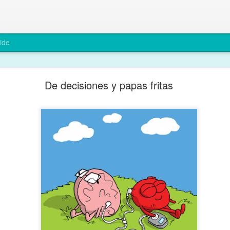
ide
De polaridades y cuchillos
De decisiones y papas fritas