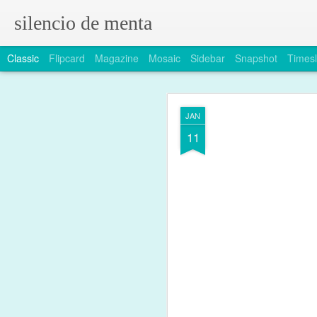
silencio de menta
Classic
Flipcard
Magazine
Mosaic
Sidebar
Snapshot
Timesl
JUL
JAN
13
11