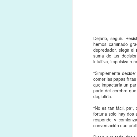
Dejarlo, seguir. Resi
hemos caminado grac
Entre más acepto mi ca
depredador, elegir el 
prácticas de mil tipos, 
suma de tus decisio
me súper confundí y me 
intuitiva, impulsiva o 
ya superado?, me exigí
“Simplemente decide”,
Con mucho esfuerzo, se
comer las papas frita
envidia y todo lo que 
que impactaría un par 
Junto a eso, por intr
parte del cerebro que
destructora que no hab
deglutirla.
descargar con los que 
“No es tan fácil, pa”
Gracias a retiros, ter
fortuna solo hay dos a
compañeros dragones, h
responde y comienza
entrañas, y que llevab
conversación que prefi
En este continuo movim