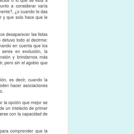
cidir o lo que se está a
magen a estas ganas por
unto a considerar varía
mente?, ¿o cuando te das
er y que solo hace que le
e mutilada porque no es
 a esto que sigo viendo
ce desaparecer las listas
 detuvo todo al decirme:
en este mundo dual que
omando en cuenta que los
 mamonería-humildad,
seres en evolución, la
 a ver una especie de
ensión y brindarnos más
r, pero sin el agobio que
ión, es decir, cuando la
pueden hacer asociaciones
o.
ar la opción que mejor se
de un intelecto de primer
arse con la capacidad de
o para comprender que la