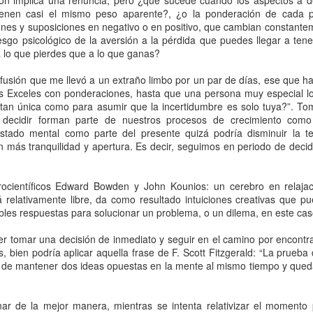
ón implica una renuncia, pero ¿qué sucede cuando los aspectos a de
sonaje namasté, lo que me provocó un antojo por explorar y darle i
ienen casi el mismo peso aparente?, ¿o la ponderación de cada p
hillo en la mano, sin escandalizarme ni meterle juicio de valor.
nes y suposiciones en negativo o en positivo, que cambian constante
sesgo psicológico de la aversión a la pérdida que puedes llegar a ten
ar, casi en formato caricatura, esta capacidad agresiva completament
 lo que pierdes que a lo que ganas?
 valoro su función cuando requiero defenderme, y le sigo dando luz
esos de aprendizaje.
fusión que me llevó a un extraño limbo por un par de días, ese que ha
os Exceles con ponderaciones, hasta que una persona muy especial lo
tro nos dijo que “ninguna emoción humana nos es ajena”, así que 
 tan única como para asumir que la incertidumbre es solo tuya?”. T
 permiso de sentir bondad–crueldad, amor-odio, miedo-deseo,
decidir forman parte de nuestros procesos de crecimiento como 
 entendiendo que son dos caras de la misma moneda, y empezando
stado mental como parte del presente quizá podría disminuir la t
integración en el camino. #psicologíaGestalt
 más tranquilidad y apertura. Es decir, seguimos en periodo de decidi
urocientíficos Edward Bowden y John Kounios: un cerebro en relajac
tá relativamente libre, da como resultado intuiciones creativas que 
osibles respuestas para solucionar un problema, o un dilema, en este cas
er tomar una decisión de inmediato y seguir en el camino por encontr
 bien podría aplicar aquella frase de F. Scott Fitzgerald: “La prueba 
 de mantener dos ideas opuestas en la mente al mismo tiempo y qued
onar de la mejor manera, mientras se intenta relativizar el moment