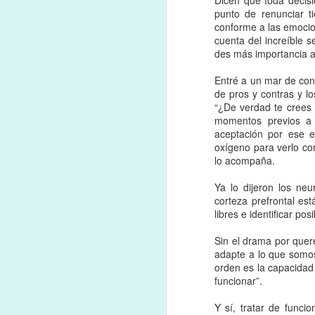
Dicen que toda decisi
ajustarme a ser un per
punto de renunciar t
destrozar y tener un cuc
conforme a las emocio
cuenta del increíble 
Dándole cabida a mostr
des más importancia a
de señoritas bien, hoy
como parte de mis proc
Entré a un mar de con
de pros y contras y l
El año pasado un maes
“¿De verdad te crees
hoy percibo, me doy
momentos previos a 
imprudencia-cuidado,
aceptación por ese e
brillitos de luz de más 
oxígeno para verlo con
lo acompaña.
Ya lo dijeron los ne
corteza prefrontal es
libres e identificar p
Sin el drama por quer
adapte a lo que somos,
orden es la capacidad
funcionar”.
Y sí, tratar de funci